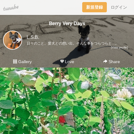
tuna.be
新規登録
ログイン
Berry Very Days
L.S.B.
日々のこと。愛犬との想い出。そんな事をつらつらと…。
[View profile]
Gallery
Love
Share