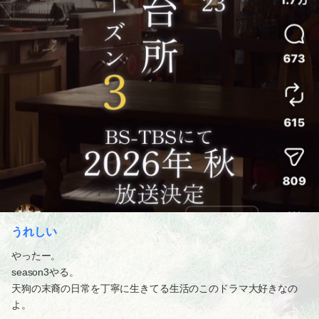
うれしい
やったー。
season3やる。
天狗の末裔の日常を丁寧に生きてる生活のこのドラマ大好きなの
よ。