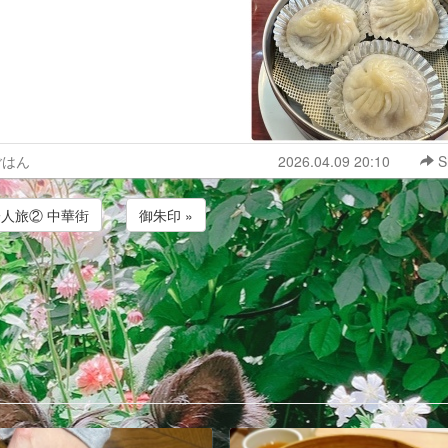
。
ごはん
2026.04.09 20:10
S
一人旅② 中華街
御朱印 »