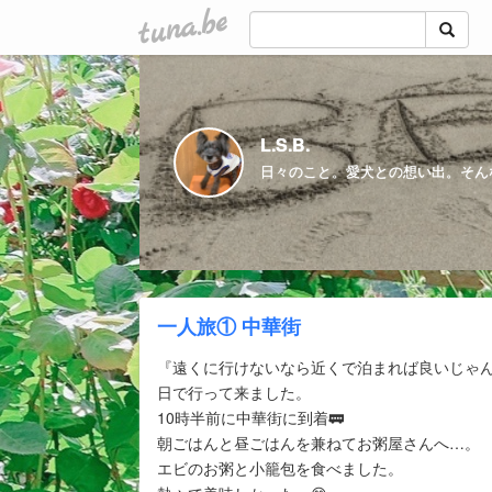
tuna.be
L.S.B.
日々のこと。愛犬との想い出。そん
一人旅① 中華街
『遠くに行けないなら近くで泊まれば良いじゃん
日で行って来ました。
10時半前に中華街に到着🚃
朝ごはんと昼ごはんを兼ねてお粥屋さんへ…。
エビのお粥と小籠包を食べました。