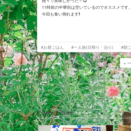
熱々で美味しかった～😋
11時前の中華街は空いているのでオススメです
今回も食い倒れます❗️
#お昼ごはん
#一人旅(日帰り・泊り)
#朝
« 
Popular entries