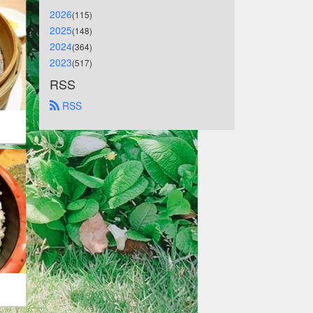
2026
(115)
2025
(148)
2024
(364)
2023
(517)
RSS
 RSS