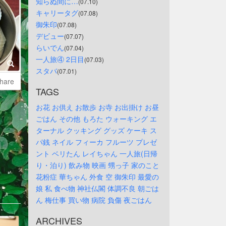
知らぬ間に…
(07.10)
キャリータグ
(07.08)
御朱印
(07.08)
デビュー
(07.07)
らいでん
(07.04)
一人旅④ 2日目
(07.03)
スタバ
(07.01)
hare
TAGS
お花
お供え
お散歩
お寺
お出掛け
お昼
ごはん
その他
もろた
ウォーキング
エ
ターナル
クッキング
グッズ
ケーキ
ス
パ銭
ネイル
フィーカ
フルーツ
プレゼ
ント
ベリたん
レイちゃん
一人旅(日帰
り・泊り)
飲み物
映画
甥っ子
家のこと
花粉症
華ちゃん
外食
空
御朱印
最愛の
娘
私
食べ物
神社仏閣
体調不良
朝ごは
ん
梅仕事
買い物
病院
負傷
夜ごはん
ARCHIVES