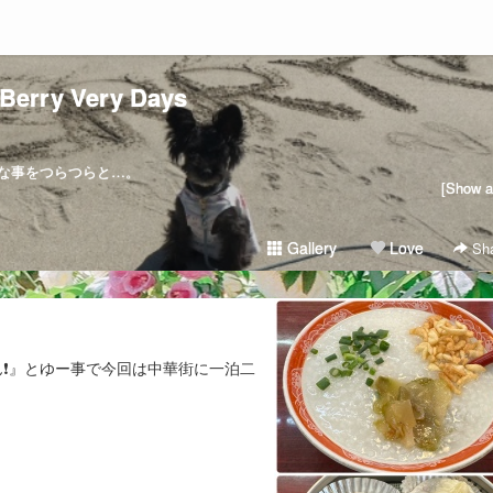
Berry Very Days
な事をつらつらと…。
[Show al
Gallery
Love
Sha
❗️』とゆー事で今回は中華街に一泊二