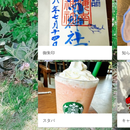
御朱印
知
スタバ
キ