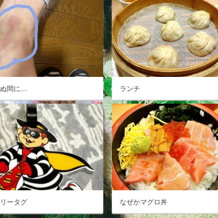
らぬ間に…
ランチ
ャリータグ
なぜかマグロ丼