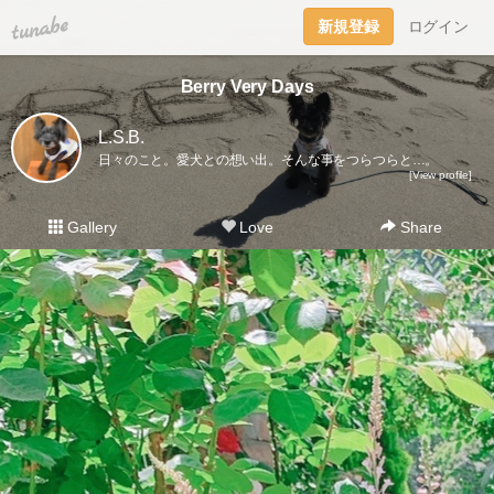
tuna.be
新規登録
ログイン
Berry Very Days
L.S.B.
日々のこと。愛犬との想い出。そんな事をつらつらと…。
[View profile]
Gallery
Love
Share