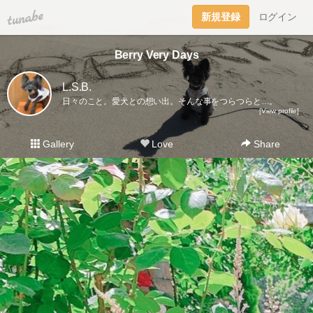
tuna.be
新規登録
ログイン
Berry Very Days
L.S.B.
日々のこと。愛犬との想い出。そんな事をつらつらと…。
[View profile]
Gallery
Love
Share