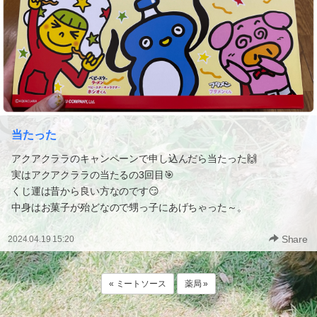
当たった
アクアクララのキャンペーンで申し込んだら当たった🙌
実はアクアクララの当たるの3回目🎯
くじ運は昔から良い方なのです😏
中身はお菓子が殆どなので甥っ子にあげちゃった～。
Share
2024.04.19 15:20
« ミートソース
薬局 »