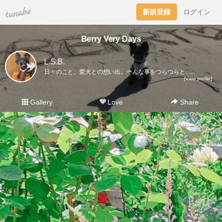
tuna.be
新規登録
ログイン
Berry Very Days
L.S.B.
日々のこと。愛犬との想い出。そんな事をつらつらと…。
[View profile]
Gallery
Love
Share