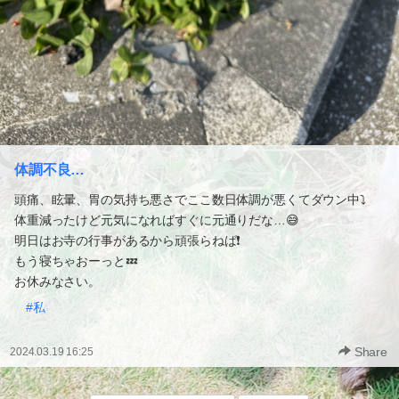
体調不良…
頭痛、眩暈、胃の気持ち悪さでここ数日体調が悪くてダウン中⤵︎
体重減ったけど元気になればすぐに元通りだな…😅
明日はお寺の行事があるから頑張らねば❗️
もう寝ちゃおーっと💤
お休みなさい。
#私
Share
2024.03.19 16:25