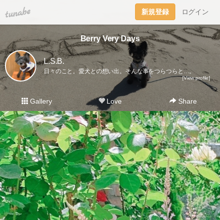
tuna.be
新規登録
ログイン
Berry Very Days
L.S.B.
日々のこと。愛犬との想い出。そんな事をつらつらと…。
[View profile]
Gallery
Love
Share