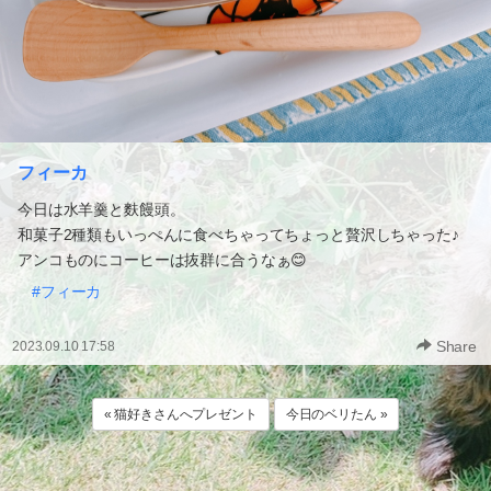
フィーカ
今日は水羊羹と麩饅頭。
和菓子2種類もいっぺんに食べちゃってちょっと贅沢しちゃった♪
アンコものにコーヒーは抜群に合うなぁ😊
#フィーカ
Share
2023.09.10 17:58
« 猫好きさんへプレゼント
今日のベリたん »